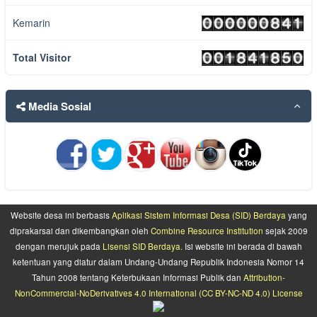
Maturnuwun dukungan dan bimbingan dari Kalurahan W...
baca
Kemarin
selengkapnya
11 Agustus 2021 11:43:31 WIB
Total Visitor
yosef
Terimakaksih sudah banyak berbagi informasi. Jadi ...
baca
Media Sosial
selengkapnya
05 Agustus 2021 20:47:36 WIB
Muhammad Irwan Susanto
Perlu dilestarikan...
baca selengkapnya
28 Juli 2021 10:07:27 WIB
Website desa ini berbasis
Aplikasi Sistem Informasi Desa (SID) Berdaya
yang
Sumawan
diprakarsai dan dikembangkan oleh
Combine Resource Institution
sejak 2009
Sya dari kecamatan semanu...
baca selengkapnya
dengan merujuk pada
Lisensi SID Berdaya.
Isi website ini berada di bawah
18 Juni 2021 07:52:07 WIB
ketentuan yang diatur dalam Undang-Undang Republik Indonesia Nomor 14
Tahun 2008 tentang Keterbukaan Informasi Publik dan
Attribution-
Purno Apri Hastuti
NonCommercial-NoDerivatives 4.0 International (CC BY-NC-ND 4.0) License
Setelah sungai ditalut, sangat perlu diupayakan pe...
baca