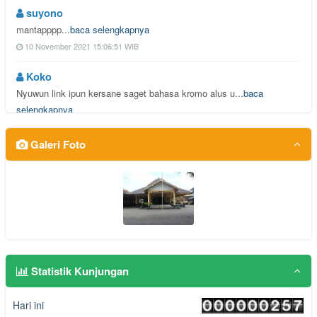
suyono
mantapppp...
baca selengkapnya
10 November 2021 15:06:51 WIB
Koko
Nyuwun link ipun kersane saget bahasa kromo alus u...
baca
selengkapnya
15 September 2021 14:50:44 WIB
Galeri Foto
saptadi noviyanto
Alhamdulillah berjalan dengan lancar berkat dukung...
baca
selengkapnya
01 September 2021 14:48:49 WIB
Kawitri
Terimakasih Support dan Arahannya ibu ketua TP PKK...
baca
selengkapnya
Statistik Kunjungan
27 Agustus 2021 19:15:07 WIB
Hari ini
Tisan