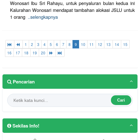
Wonosari Ibu Sri Rahayu, untuk penyaluran bulan kedua ini
Kalurahan Wonosari mendapat tambahan alokasi JSLU untuk
1 orang
..selengkapnya
1
2
3
4
5
6
7
8
9
10
11
12
13
14
15
16
17
18
19
20
Pencarian
Cari
Sekilas Info!