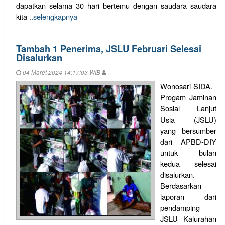
dapatkan selama 30 hari bertemu dengan saudara saudara
kita
..selengkapnya
Tambah 1 Penerima, JSLU Februari Selesai
Disalurkan
04 Maret 2024 14:17:03 WIB
Wonosari-SIDA.
Progam Jaminan
Sosial Lanjut
Usia (JSLU)
yang bersumber
dari APBD-DIY
untuk bulan
kedua selesai
disalurkan.
Berdasarkan
laporan dari
pendamping
JSLU Kalurahan