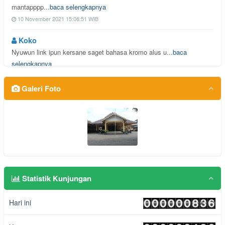
mantapppp...
baca selengkapnya
10 November 2021 15:06:51 WIB
Koko
Nyuwun link ipun kersane saget bahasa kromo alus u...
baca
selengkapnya
15 September 2021 14:50:44 WIB
Galeri Foto
saptadi noviyanto
Alhamdulillah berjalan dengan lancar berkat dukung...
baca
selengkapnya
01 September 2021 14:48:49 WIB
Kawitri
Terimakasih Support dan Arahannya ibu ketua TP PKK...
baca
selengkapnya
Statistik Kunjungan
27 Agustus 2021 19:15:07 WIB
Hari ini
Tisan
Maturnuwun dukungan dan bimbingan dari Kalurahan W...
baca