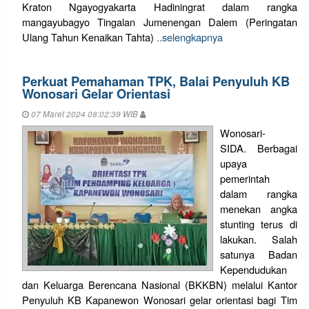
Kraton Ngayogyakarta Hadiningrat dalam rangka
mangayubagyo Tingalan Jumenengan Dalem (Peringatan
Ulang Tahun Kenaikan Tahta)
..selengkapnya
Perkuat Pemahaman TPK, Balai Penyuluh KB
Wonosari Gelar Orientasi
07 Maret 2024 08:02:39 WIB
Wonosari-
SIDA. Berbagai
upaya
pemerintah
dalam rangka
menekan angka
stunting terus di
lakukan. Salah
satunya Badan
Kependudukan
dan Keluarga Berencana Nasional (BKKBN) melalui Kantor
Penyuluh KB Kapanewon Wonosari gelar orientasi bagi Tim